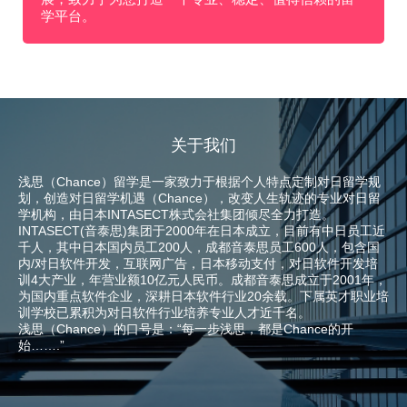
学平台。
关于我们
浅思（Chance）留学是一家致力于根据个人特点定制对日留学规
划，创造对日留学机遇（Chance），改变人生轨迹的专业对日留
学机构，由日本INTASECT株式会社集团倾尽全力打造。
INTASECT(音泰思)集团于2000年在日本成立，目前有中日员工近
千人，其中日本国内员工200人，成都音泰思员工600人，包含国
内/对日软件开发，互联网广告，日本移动支付，对日软件开发培
训4大产业，年营业额10亿元人民币。成都音泰思成立于2001年，
为国内重点软件企业，深耕日本软件行业20余载。下属英才职业培
训学校已累积为对日软件行业培养专业人才近千名。
浅思（Chance）的口号是：“每一步浅思，都是Chance的开
始…….”